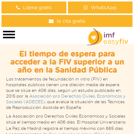
Llama gratis
WhatsApp
1a cita gratis
El tiempo de espera para
acceder a la FIV superior a un
año en la Sanidad Pública
Los tratamientos de fecundación in vitro (FIV) en
hospitales públicos tienen una dilación media de espera
que se sitúa en 406 días, según un estudio publicado en
2015 por la
Asociación pro Derechos Civiles, Económicos y
Sociales (ADECES)
, que evalúa la situación de las Técnicas
de Reproducción Asistida en España.
La Asociación pro Derechos Civiles Económicos y Sociales
sitúa el tiempo medio en 406 días.
El Hospital Universitario
La Paz de Madrid registra el tiempo máximo con 665 días.