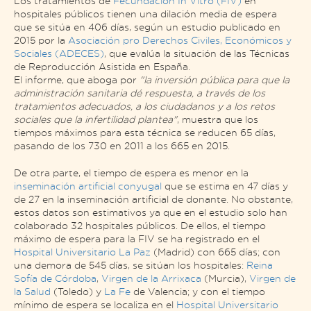
Los tratamientos de
Fecundación
In Vitro
(FIV)
en
hospitales públicos
tienen una dilación media de espera
que se sitúa en 406 días, según un estudio publicado en
2015 por la
Asociación pro Derechos Civiles, Económicos y
Sociales (ADECES)
, que evalúa la situación de las Técnicas
de Reproducción Asistida en España.
El informe, que aboga por
"la inversión pública para que la
administración sanitaria dé respuesta, a través de los
tratamientos adecuados, a los ciudadanos y a los retos
sociales que la infertilidad plantea"
, muestra que los
tiempos máximos para esta técnica se reducen 65 días,
pasando de los 730 en 2011 a los 665 en 2015.
De otra parte, el tiempo de espera es menor en la
inseminación artificial conyugal
que se estima en 47 días y
de 27 en la inseminación artificial de donante. No obstante,
estos datos son estimativos ya que en el estudio solo han
colaborado 32 hospitales públicos. De ellos, el tiempo
máximo de espera para la FIV se ha registrado en el
Hospital Universitario La Paz
(Madrid) con 665 días; con
una demora de 545 días, se sitúan los hospitales:
Reina
Sofía de Córdoba
,
Virgen de la Arrixaca
(Murcia),
Virgen de
la Salud
(Toledo) y
La Fe
de Valencia; y con el tiempo
mínimo de espera se localiza en el
Hospital Universitario