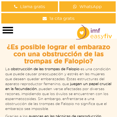
Llama gratis
WhatsApp
1a cita gratis
¿Es posible lograr el embarazo
con una obstrucción de las
trompas de Falopio?
La
obstrucción de las trompas de Falopio
es una condición
que puede causar preocupación y estrés en las mujeres
que desean quedar embarazadas. Estas estructuras del
aparato reproductor femenino, que
juegan un papel crucial
en la fecundación
, pueden verse afectadas por diversas
razones, impidiendo que los óvulos se encuentren con los
espermatozoides. Sin embargo, enfrentarse a una
obstrucción de las trompas de Falopio no significa que el
embarazo sea imposible.
Gracias a los
avances en las técnicas de reproducción