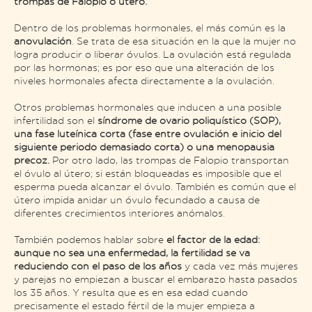
trompas de Falopio o útero.
Dentro de los problemas hormonales, el más común es la
anovulación
. Se trata de esa situación en la que la mujer no
logra producir o liberar óvulos. La ovulación está regulada
por las hormonas; es por eso que una alteración de los
niveles hormonales afecta directamente a la ovulación.
Otros problemas hormonales que inducen a una posible
infertilidad son el
síndrome de ovario poliquístico (SOP),
una fase luteínica corta (fase entre ovulación e inicio del
siguiente periodo demasiado corta) o una menopausia
precoz.
Por otro lado, las trompas de Falopio transportan
el óvulo al útero; si están bloqueadas es imposible que el
esperma pueda alcanzar el óvulo. También es común que el
útero impida anidar un óvulo fecundado a causa de
diferentes crecimientos interiores anómalos.
También podemos hablar sobre
el factor de la edad:
aunque no sea una enfermedad, la fertilidad se va
reduciendo con el paso de los años
y cada vez más mujeres
y parejas no empiezan a buscar el embarazo hasta pasados
los 35 años. Y resulta que es en esa edad cuando
precisamente el estado fértil de la mujer empieza a