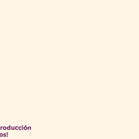
eproducción
os!