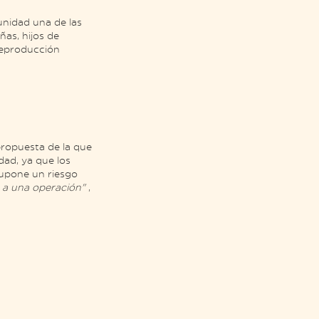
munidad una de las
ñas, hijos de
 reproducción
propuesta de la que
ad, ya que los
supone un riesgo
o a una operación"
,