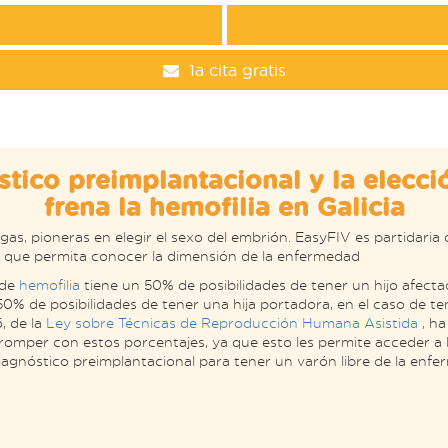
1a cita gratis
stico preimplantacional y la elecci
frena la hemofilia en Galicia
gas, pioneras en elegir el sexo del embrión. EasyFIV es partidaria
ia que permita conocer la dimensión de la enfermedad
 de
hemofilia
tiene un 50% de posibilidades de tener un hijo afect
0% de posibilidades de tener una hija portadora, en el caso de te
, de la
Ley sobre Técnicas de Reproducción Humana Asistida
, ha
romper con estos porcentajes, ya que esto les permite acceder a 
iagnóstico preimplantacional para tener un varón libre de la enfe