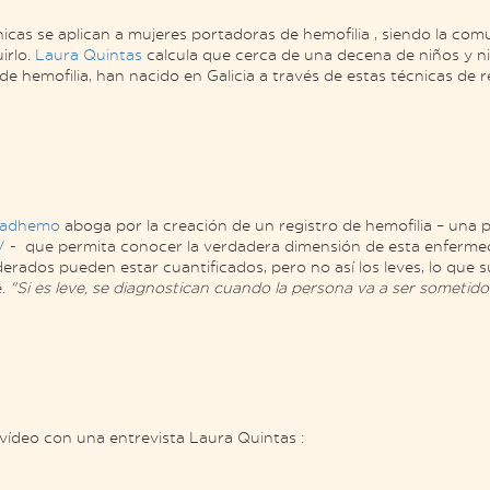
cnicas se aplican a mujeres portadoras de hemofilia , siendo la co
irlo.
Laura Quintas
calcula que cerca de una decena de niños y ni
e hemofilia, han nacido en Galicia a través de estas técnicas de
adhemo
aboga por la creación de un registro de hemofilia – una 
IV
- que permita conocer la verdadera dimensión de esta enfermed
rados pueden estar cuantificados, pero no así los leves, lo que 
e.
"Si es leve, se diagnostican cuando la persona va a ser sometid
vídeo con una entrevista Laura Quintas :