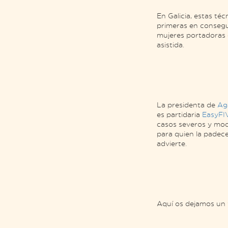
En Galicia, estas té
primeras en consegu
mujeres portadoras d
asistida.
La presidenta de
Ag
es partidaria
EasyF
casos severos y mode
para quien la padec
advierte.
Aquí os dejamos un 