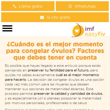
Llama gratis
WhatsApp
1a cita gratis
¿Cuándo es el mejor momento
para congelar óvulos? Factores
que debes tener en cuenta
Es posible que hayas llegado a este artículo porque estás
pensando en
preservar tu fertilidad para el futuro,
pero
quizás no sabes exactamente
cuál es el mejor momento
para hacerlo.
La decisión de congelar óvulos es una opción
cada vez más común para las mujeres que desean
mantener sus opciones de maternidad abiertas. Este
proceso permite
preservar la calidad y cantidad de óvulos,
y es especialmente útil si planeas posponer la maternidad
por motivos personales, profesionales o de salud.
Determinar el momento adecuado para congelar tus