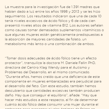
La muestra para la investigación fue de 1.391 madres que
habían dado a luz entre los años 1998 y 2013 y se les hizo
seguimiento. Los resultados indicaron que una de cada 10
tenía niveles excesivos de ácido fólico y 6 de cada cien
presentó niveles altos de vitamina B12. Los autores señalan
como causas tomar demasiados suplementos vitamínicos o
que algunas mujeres están genéticamente predispuestas a
la absorción de mayores cantidades de folato, un
metabolismo más lento o una combinación de ambos.
“Tomar dosis adecuadas de ácido fólico tiene un efecto
protector”, tranquiliza la doctora M. Daniele Fallin PhD,
directora del Centro Klag Wendy para el Autismo y
Problemas del Desarrollo, en el mismo comunicado.
“Durante años, hemos creído que una deficiencia de este
componente en mujeres embarazadas era perjudicial para
el desarrollo del feto. Con este estudio, también hemos
descubierto que cantidades excesivas también producen
daño. Hay que conseguir el equilibrio”, añade. “Hay que
hacer más estudios a este respecto, al fin de determinar
cuánto ácido fólico debe consumir una mujer durante el
embarazo para presentar niveles óptimos de folato en