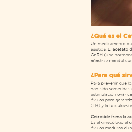
¿Qué es el Ce
Un medicamento que 
asistida. El
acetato d
GnRH (una hormona g
añadirse manitol com
¿Para qué sirv
Para prevenir que lo
han sido sometidas a
estimulación ovárica
óvulos para garantiz
(LH) y la foliculoest
Cetrotide frena la ac
Es el ginecólogo el q
óvulos maduras duran