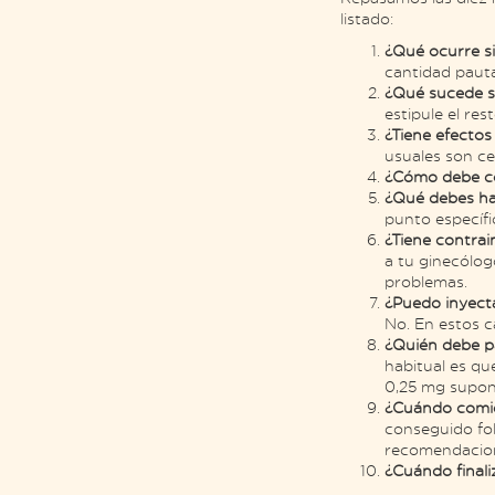
listado:
¿Qué ocurre si
cantidad paut
¿Qué sucede s
estipule el res
¿Tiene efecto
usuales son ce
¿Cómo debe co
¿Qué debes h
punto específi
¿Tiene contra
a tu ginecólog
problemas.
¿Puedo inyect
No. En estos c
¿Quién debe p
habitual es qu
0,25 mg supone
¿Cuándo comie
conseguido fol
recomendacion
¿Cuándo finali