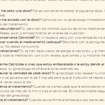
 me salto una dosis?
No es conveniente doblar la siguiente dosis. 
ada.
i me excedo con la dosis?
Consulta con tu ginecólogo inmediata
to del tratamiento.
s secundarios?
Sí, pero son los mismos que los de otros medicame
faleas, picor o enrojecimiento en el área de inyección.
nservarse Cetrotide?
En un espacio seco con una temperatura de
acer cuando el medicamento caduque?
Reciclarlo con la jeringuill
co. No debes consumirlo.
indicaciones?
Sí, se han dado casos de alergia al cetrorelix y al ma
o toda la medicación, con o sin receta, que tomas y tu historial m
arme Cetrotide si creo que estoy embarazada o le estoy dando el
asos, tu ginecólogo te ofrecerá otras alternativas.
autar la cantidad de cada dosis?
El ginecólogo tras repasar tu his
e si se apuesta por la de 3 mg sea para que la inyección se repita 
 varias dosis al día.
nza el tratamiento?
Cuando se comprueba que la estimulación o
ículos de más de 14 mm o tras el sexto día. Es imprescindible segui
es del ginecólogo.
za el tratamiento?
Cuando se confirma el embarazo por parte del e