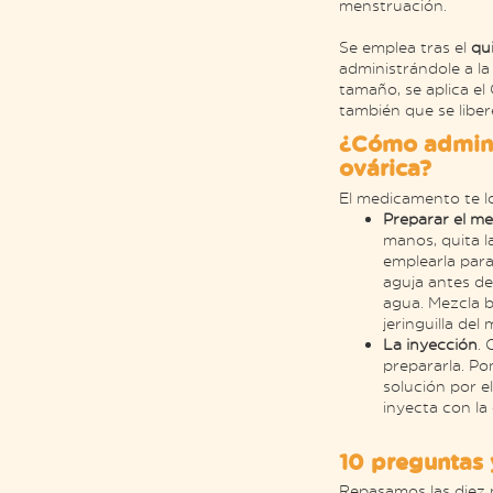
menstruación.
Se emplea tras el
qu
administrándole a l
tamaño, se aplica el
también que se libe
¿Cómo adminis
ovárica?
El medicamento te lo
Preparar el m
manos, quita la
emplearla para 
aguja antes de
agua. Mezcla 
jeringuilla del
La inyección
.
prepararla. Po
solución por e
inyecta con la 
10 preguntas 
Repasamos las diez m