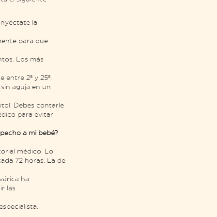
Inyéctate la
mente para que
ntos. Los más
 entre 2º y 25º.
a sin aguja en un
nitol. Debes contarle
édico para evitar
 pecho a mi bebé?
torial médico. Lo
cada 72 horas. La de
várica ha
r las
specialista.