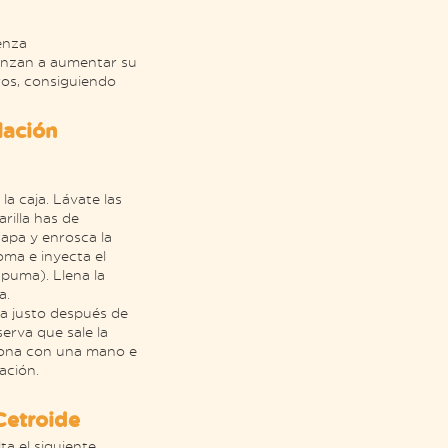
enza
enzan a aumentar su
ros, consiguiendo
lación
la caja. Lávate las
rilla has de
 tapa y enrosca la
oma e inyecta el
puma). Llena la
a.
la justo después de
serva que sale la
 zona con una mano e
ación.
Cetroide
a el siguiente