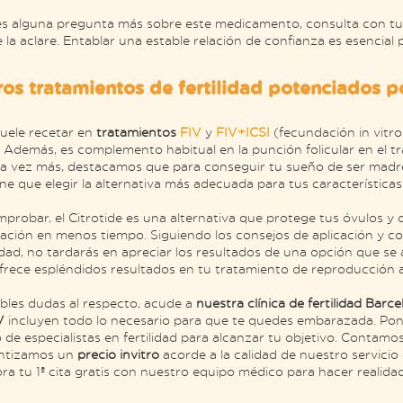
enes alguna pregunta más sobre este medicamento, consulta con tu 
e la aclare. Entablar una estable relación de confianza es esencial p
ros tratamientos de fertilidad potenciados po
uele recetar en
tratamientos
FIV
y
FIV+ICSI
(fecundación in vitro
. Además, es complemento habitual en la punción folicular en el t
Una vez más, destacamos que para conseguir tu sueño de ser madre
ne que elegir la alternativa más adecuada para tus características 
robar, el Citrotide es una alternativa que protege tus óvulos y 
ación en menos tiempo. Siguiendo los consejos de aplicación y co
ilidad, no tardarás en apreciar los resultados de una opción que se
rece espléndidos resultados en tu tratamiento de reproducción as
ibles dudas al respecto, acude a
nuestra clínica de fertilidad Barc
IV
incluyen todo lo necesario para que te quedes embarazada. Pon
de especialistas en fertilidad para alcanzar tu objetivo. Contamo
antizamos un
precio invitro
acorde a la calidad de nuestro servicio
ora tu 1ª cita gratis con nuestro equipo médico para hacer realida