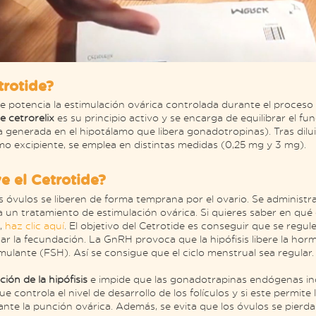
trotide?
potencia la estimulación ovárica controlada durante el proceso
e cetrorelix
es su principio activo y se encarga de equilibrar el fu
enerada en el hipotálamo que libera gonadotropinas). Tras diluir
o excipiente, se emplea en distintas medidas (0,25 mg y 3 mg).
e el Cetrotide?
s óvulos se liberen de forma temprana por el ovario. Se administr
 un tratamiento de estimulación ovárica. Si quieres saber en qué 
,
haz clic aquí
. El objetivo del Cetrotide es conseguir que se regul
ar la fecundación. La GnRH provoca que la hipófisis libere la hor
imulante (FSH). Así se consigue que el ciclo menstrual sea regular.
ción de la hipófisis
e impide que las gonadotrapinas endógenas inc
ue controla el nivel de desarrollo de los folículos y si este permite
te la punción ovárica. Además, se evita que los óvulos se pierda