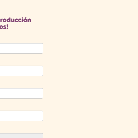
eproducción
os!