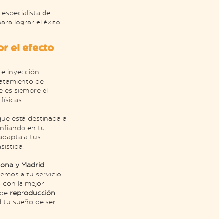
especialista de
ara lograr el éxito.
r el efecto
 e inyección
ratamiento de
 es siempre el
físicas.
que está destinada a
nfiando en tu
 adapta a tus
istida.
elona y Madrid
.
emos a tu servicio
s con la mejor
 de
reproducción
d tu sueño de ser