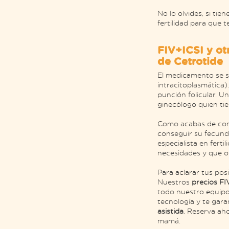
No lo olvides, si ti
fertilidad para que t
FIV+ICSI y ot
de Cetrotide
El medicamento se s
intracitoplasmática)
punción folicular. 
ginecólogo quien tie
Como acabas de comp
conseguir su fecund
especialista en fert
necesidades y que of
Para aclarar tus pos
Nuestros
precios F
todo nuestro equipo 
tecnología y te gar
asistida
. Reserva ah
mamá.