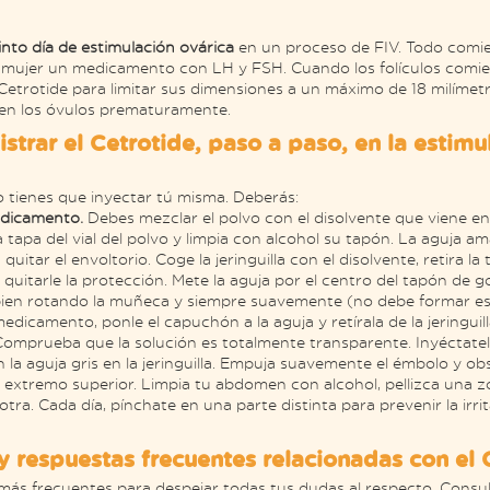
into día de estimulación ovárica
en un proceso de FIV. Todo comi
a mujer un medicamento con LH y FSH. Cuando los folículos comi
 Cetrotide para limitar sus dimensiones a un máximo de 18 milímet
ren los óvulos prematuramente.
trar el Cetrotide, paso a paso, en la estimu
 tienes que inyectar tú misma. Deberás:
edicamento.
Debes mezclar el polvo con el disolvente que viene en 
 tapa del vial del polvo y limpia con alcohol su tapón. La aguja ama
quitar el envoltorio. Coge la jeringuilla con el disolvente, retira la
 quitarle la protección. Mete la aguja por el centro del tapón de g
bien rotando la muñeca y siempre suavemente (no debe formar es
 medicamento, ponle el capuchón a la aguja y retírala de la jeringuill
 Comprueba que la solución es totalmente transparente. Inyéctate
n la aguja gris en la jeringuilla. Empuja suavemente el émbolo y ob
l extremo superior. Limpia tu abdomen con alcohol, pellizca una
otra. Cada día, pínchate en una parte distinta para prevenir la irrit
y respuestas frecuentes relacionadas con el 
ás frecuentes para despejar todas tus dudas al respecto. Consult