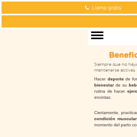
Llama gratis
Benefi
Siempre que no haya
mantenerse activas. 
Hacer
deporte
de for
bienestar
de su
beb
rutina de hacer
ejer
encintas.
Ciertamente, practic
condición muscular
momento del parto con