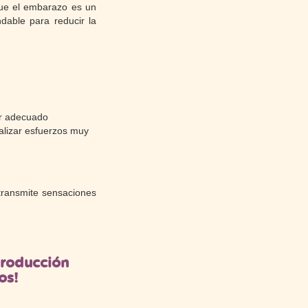
ue el embarazo es un
able para reducir la
or adecuado
ealizar esfuerzos muy
transmite sensaciones
eproducción
os!