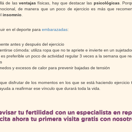
llá de las
ventajas
físicas, hay que destacar las
psicológicas
. Porq
ocional, de manera que un poco de ejercicio es más que recomend
el
insomnio
.
uir en el deporte para
embarazadas
:
mente antes y después del ejercicio
entirse cómoda: utiliza ropa que no te apriete e invierte en un sujetad
: es preferible un poco de actividad regular 3 veces a la semana que r
os
medos y excesos de calor para prevenir bajadas de tensión
que disfrutar de los momentos en los que se está haciendo ejercicio 
ayuda a reafirmar ese vínculo
que durará toda la vida.
evisar tu fertilidad con un especialista en r
icita ahora tu primera visita gratis con nosotr