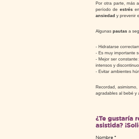
Por otra parte, más a
período de
estrés
em
ansiedad
y prevenir 
Algunas
pautas
a seg
- Hidratarse correcta
- Es muy importante s
- Mejor ser constante
intensos y discontinu
- Evitar ambientes hú
Recordad, asimismo, 
agradables al bebé y 
¿Te gustaría r
asistida? ¡Sol
Nombre *