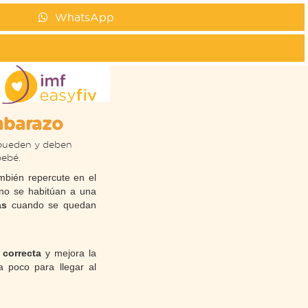
WhatsApp
mbarazo
 pueden y deben
bebé.
bién repercute en el
o se habitúan a una
as
cuando se quedan
 correcta
y mejora la
 poco para llegar al