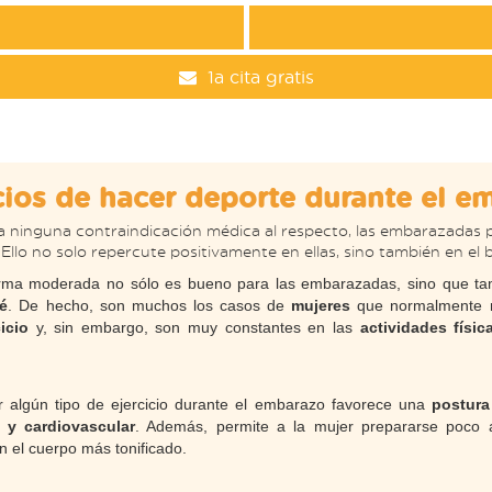
1a cita gratis
cios de hacer deporte durante el e
 ninguna contraindicación médica al respecto, las embarazadas
Ello no solo repercute positivamente en ellas, sino también en el 
ma moderada no sólo es bueno para las embarazadas, sino que tam
é
. De hecho, son muchos los casos de
mujeres
que normalmente n
cicio
y, sin embargo, son muy constantes en las
actividades físic
ar algún tipo de ejercicio durante el embarazo favorece una
postura
 y cardiovascular
. Además, permite a la mujer prepararse poco a
 el cuerpo más tonificado.