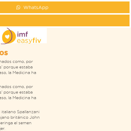
WhatsApp
ros
sonados como, por
as’ porque estaba
so, la Medicina ha
sonados como, por
as’ porque estaba
so, la Medicina ha
 italiano Spallanzani
irujano británico John
jeringa el semen
er.