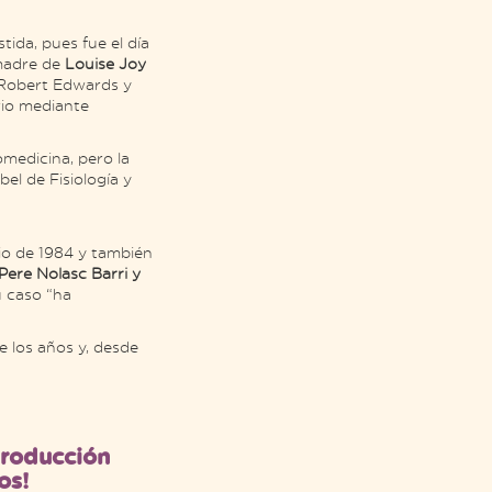
tida, pues fue el día
 madre de
Louise Joy
s Robert Edwards y
rio mediante
medicina, pero la
el de Fisiología y
lio de 1984 y también
Pere Nolasc Barri y
u caso “ha
 los años y, desde
eproducción
os!