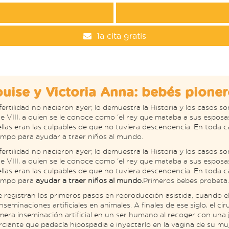
1a cita gratis
uise y Victoria Anna: bebés pione
ertilidad no nacieron ayer; lo demuestra la Historia y los casos 
ue VIII, a quien se le conoce como ‘el rey que mataba a sus espos
las eran las culpables de que no tuviera descendencia. En toda ca
ampo para ayudar a traer niños al mundo.
ertilidad no nacieron ayer; lo demuestra la Historia y los casos 
ue VIII, a quien se le conoce como ‘el rey que mataba a sus espos
las eran las culpables de que no tuviera descendencia. En toda ca
campo para
ayudar a traer niños al mundo.
Primeros bebes probeta.
se registran los primeros pasos en reproducción asistida, cuando el
inseminaciones artificiales en animales. A finales de ese siglo, el c
imera inseminación artificial en un ser humano al recoger con una 
ciante que padecía hipospadia e inyectarlo en la vagina de su muj