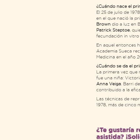
¿Cuándo nace el pr
El 25 de julio de 197
en el que nació la 
Brown
dio a luz en 
Patrick Steptoe
, qu
fecundación in vitro 
En aquel entonces h
Academia Sueca reco
Medicina en el año 2
¿Cuándo se da el pr
La primera vez que n
fue una niña: Victor
Anna Veiga
. Barri d
contribuido a la efica
Las técnicas de rep
1978, más de cinco m
¿Te gustaría r
asistida? ¡Sol