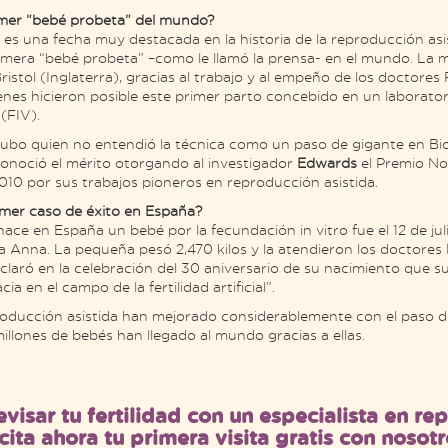
imer “bebé probeta” del mundo?
8 es una fecha muy destacada en la historia de la reproducción asis
primera “bebé probeta” –como le llamó la prensa- en el mundo. La
Bristol (Inglaterra), gracias al trabajo y al empeño de los doctore
ienes hicieron posible este primer parto concebido en un laborato
(FIV).
ubo quien no entendió la técnica como un paso de gigante en Bio
noció el mérito otorgando al investigador
Edwards
el Premio Nob
010 por sus trabajos pioneros en reproducción asistida.
imer caso de éxito en España?
ace en España un bebé por la fecundación in vitro fue el 12 de ju
ia Anna. La pequeña pesó 2,470 kilos y la atendieron los doctores
eclaró en la celebración del 30 aniversario de su nacimiento que s
cia en el campo de la fertilidad artificial”.
roducción asistida han mejorado considerablemente con el paso de
illones de bebés han llegado al mundo gracias a ellas.
evisar tu fertilidad con un especialista en r
icita ahora tu primera visita gratis con nosotr