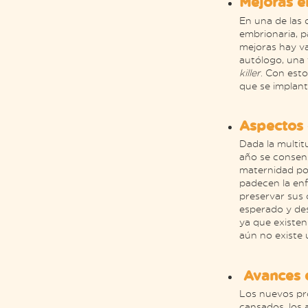
Mejoras e
En una de las 
embrionaria, p
mejoras hay va
autólogo, una 
killer
. Con est
que se implan
Aspectos 
Dada la multit
año se consens
maternidad po
padecen la en
preservar sus 
esperado y des
ya que existen
aún no existe 
Avances en
Los nuevos pro
cansados, los 