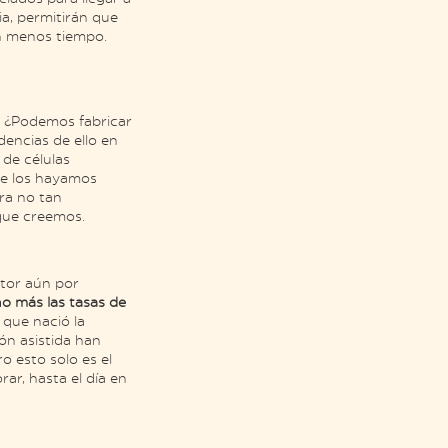
a, permitirán que
en menos tiempo.
: ¿Podemos fabricar
encias de ello en
 de células
ue los hayamos
tra no tan
que creemos.
ctor aún por
ho más las tasas de
 que nació la
ón asistida han
 esto solo es el
r, hasta el día en