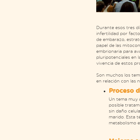
Durante esos tres d
infertilidad por fac
de embarazo, estrate
papel de las mitocon
embrionaria para ava
pluripotenciales en 
vivencia de estos pr
Son muchos los tema
en relación con las 
Proceso d
Un tema muy ac
posible tratam
sin daño celul
marido. Esta t
metabolismo e