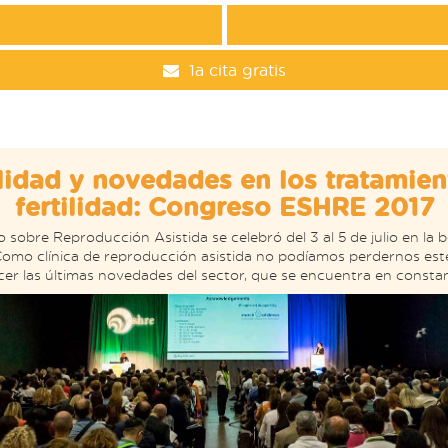
1a cita gratis
lidad y novedades en los tratamien
fertilidad: Congreso ESHRE 2017
sobre Reproducción Asistida se celebró del 3 al 5 de julio en la b
Como clínica de reproducción asistida no podíamos perdernos est
er las últimas novedades del sector, que se encuentra en constan