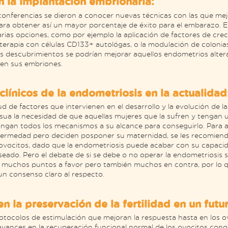
n la implantación embrionaria:
conferencias se dieron a conocer nuevas técnicas con las que mej
ara obtener así un mayor porcentaje de éxito para el embarazo. En
rias opciones, como por ejemplo la aplicación de factores de cre
terapia con células CD133+ autológas, o la modulación de colonias
os descubrimientos se podrían mejorar aquellos endometrios alte
ten sus embriones.
clínicos de la endometriosis en la actualidad
ud de factores que intervienen en el desarrollo y la evolución de l
ua la necesidad de que aquellas mujeres que la sufren y tengan 
ngan todos los mecanismos a su alcance para conseguirlo. Para a
fermedad pero deciden posponer su maternidad, se les recomien
ovocitos, dado que la endometriosis puede acabar con su capacida
eado. Pero el debate de si se debe o no operar la endometriosis si
 muchos puntos a favor pero también muchos en contra, por lo q
un consenso claro al respecto.
 la preservación de la fertilidad en un futu
tocolos de estimulación que mejoran la respuesta hasta en los o
avances en la recuperación funcional normal de los ovocitos conge