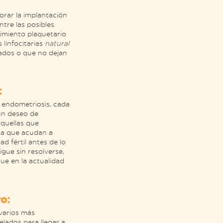
orar la implantación
tre las posibles
cimiento plaquetario
 linfocitarias
natural
rados o que no dejan
:
a endometriosis, cada
un deseo de
quellas que
da que acudan a
d fértil antes de lo
gue sin resolverse,
ue en la actualidad
ro:
varios más
lados para llegar a