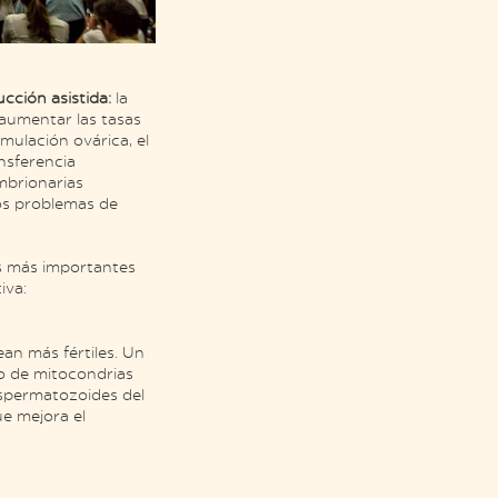
cción asistida:
la
 aumentar las tasas
imulación ovárica, el
nsferencia
mbrionarias
los problemas de
s más importantes
iva:
an más fértiles. Un
 o de mitocondrias
espermatozoides del
e mejora el