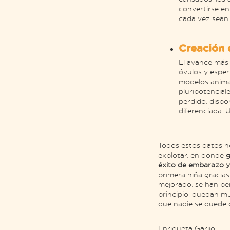
convertirse en
cada vez sean 
Creación 
El avance más
óvulos y esper
modelos animal
pluripotencia
perdido, dispo
diferenciada.
Todos estos datos n
explotar, en donde
g
éxito de embarazo y
primera niña gracias
mejorado, se han pe
principio, quedan m
que nadie se quede c
Enriqueta Garijo,