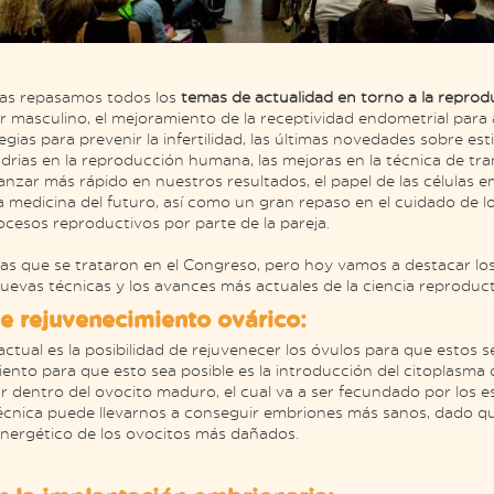
ías repasamos todos los
temas de actualidad en torno a la reprodu
tor masculino, el mejoramiento de la receptividad endometrial para
gias para prevenir la infertilidad, las últimas novedades sobre est
drias en la reproducción humana, las mejoras en la técnica de tra
nzar más rápido en nuestros resultados, el papel de las células e
la medicina del futuro, así como un gran repaso en el cuidado de 
ocesos reproductivos por parte de la pareja.
s que se trataron en el Congreso, pero hoy vamos a destacar lo
nuevas técnicas y los avances más actuales de la ciencia reproduct
e rejuvenecimiento ovárico:
tual es la posibilidad de rejuvenecer los óvulos para que estos se
iento para que esto sea posible es la introducción del citoplasma
ar dentro del ovocito maduro, el cual va a ser fecundado por los 
écnica puede llevarnos a conseguir embriones más sanos, dado qu
nergético de los ovocitos más dañados.