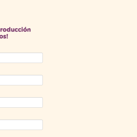
eproducción
os!