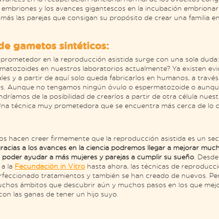
 embriones y los avances gigantescos en la incubación embrionari
más las parejas que consigan su propósito de crear una familia 
de gametos sintéticos:
 prometedor en la reproducción asistida surge con una sola duda
matozoides en nuestros laboratorios actualmente? Ya existen evid
es y a partir de aquí solo queda fabricarlos en humanos, a través
les. Aunque no tengamos ningún óvulo o espermatozoide o aunq
ndríamos de la posibilidad de crearlos a partir de otra célula nues
 Una técnica muy prometedora que se encuentra más cerca de lo 
os hacen creer firmemente que la reproducción asistida es un se
racias a los avances en la ciencia podremos llegar a mejorar muc
 poder ayudar a más mujeres y parejas a cumplir su sueño
. Desde
 a la
Fecundación in Vitro
hasta ahora, las técnicas de reproducci
rfeccionado tratamientos y también se han creado de nuevos. Pero
uchos ámbitos que descubrir aún y muchos pasos en los que mejora
on las ganas de tener un hijo suyo.